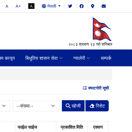
A
A+
A
नेपाली
२०८३ श्रावण २३ गते शनिबार
यम कानून
बिधुतिय शासन सेवा
ग्यालेरी
सम्पर्क
निजामति सेवा ऐन
क्याटगोरी सूची
खोजी
रिसेट
फाईल साईज
प्रकाशित मिति
एक्सन