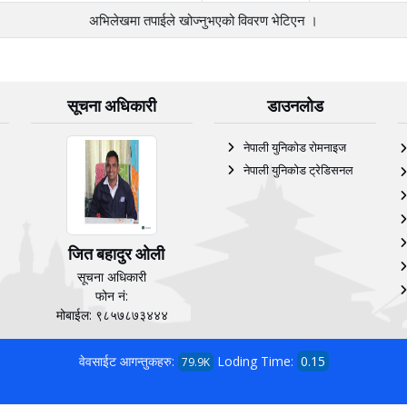
अभिलेखमा तपाईले खोज्‍नुभएको विवरण भेटिएन ।
सूचना अधिकारी
डाउनलोड
नेपाली युनिकोड रोमनाइज
नेपाली युनिकोड ट्रेडिसनल
जित बहादुर ओली
सूचना अधिकारी
फोन नं:
मोबाईल: ९८५७८७३४४४
वेवसाईट आगन्तुकहरु:
Loding Time:
0.15
79.9K