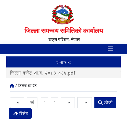
जिल्ला समन्वय समितिको कार्यालय
रुकुम पश्‍चिम, नेपाल
समाचार:
जिल्ला_दररेट_आ.ब._२०८३_०८४.pdf
मूख
/ जिल्ला दर रेट
खोजी
रिसेट