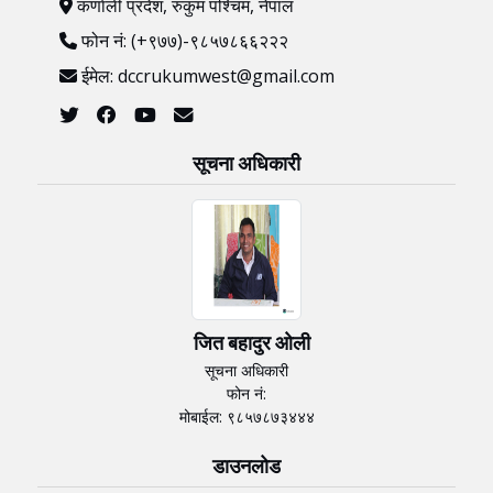
कर्णाली प्रदेश, रुकुम पश्‍चिम, नेपाल
फोन नं: (+९७७)-९८५७८६६२२२
ईमेल: dccrukumwest@gmail.com
सूचना अधिकारी
जित बहादुर ओली
सूचना अधिकारी
फोन नं:
मोबाईल: ९८५७८७३४४४
डाउनलोड