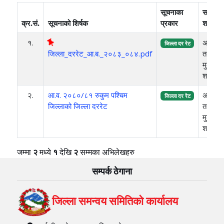
सूचनाका
सम्बन्धि
क्र.सं.
सूचनाको शिर्षक
प्रकार
शाखा
१.
अनुगम
जिल्ला दर रेट
जिल्ला_दररेट_आ.ब._२०८३_०८४.pdf
तथा
मुल्याङ
शाखा
२.
आ.व. २०८०/८१ रुकुम पश्‍चिम
अनुगम
जिल्ला दर रेट
जिल्लाको जिल्ला दररेट
तथा
मुल्याङ
शाखा
जम्मा
२
मध्ये
१
देखि
२
सम्मका अभिलेखहरु
सम्पर्क ठेगाना
जिल्ला समन्वय समितिको कार्यालय